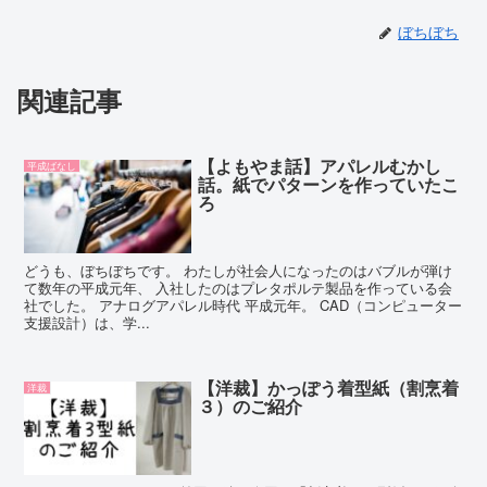
ぼちぼち
関連記事
【よもやま話】アパレルむかし
平成ばなし
話。紙でパターンを作っていたこ
ろ
どうも、ぼちぼちです。 わたしが社会人になったのはバブルが弾け
て数年の平成元年、 入社したのはプレタポルテ製品を作っている会
社でした。 アナログアパレル時代 平成元年。 CAD（コンピューター
支援設計）は、学...
【洋裁】かっぽう着型紙（割烹着
洋裁
３）のご紹介