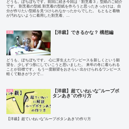
どうも。ぼちぼちです。前回に続き今回は「割烹着３」型紙のご紹介
です。 割烹着の型紙 割烹着の型紙を作ろうと思ったきっかけは、自
分が作りたい型紙を見つけられなかったからでした。 もともと着物
が汚れないように着用した割烹着、...
【洋裁】できるかな？ 構想編
洋裁
どうも、ぼちぼちです。 心に芽生えたワンピースを新しくという願
望を、少しずつ形にしていこうと思いました。 来年の冬に着られる
ことが目標です。 もう一度願望をおさらい 出かけられるワンピース
軽くて動きがラクで...
【洋裁】超ていねいな”ループボ
洋裁
タンあき”の作り方
【洋裁】超ていねいな”ループボタンあき”の作り方