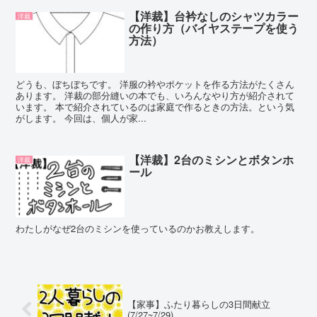
【洋裁】台衿なしのシャツカラー
洋裁
の作り方（バイヤステープを使う
方法）
どうも、ぼちぼちです。 洋服の衿やポケットを作る方法がたくさん
あります。 洋裁の部分縫いの本でも、いろんなやり方が紹介されて
います。 本で紹介されているのは家庭で作るときの方法。という気
がします。 今回は、個人が家...
【洋裁】2台のミシンとボタンホ
洋裁
ール
わたしがなぜ2台のミシンを使っているのかお教えします。
【家事】ふたり暮らしの3日間献立
(7/27~7/29)