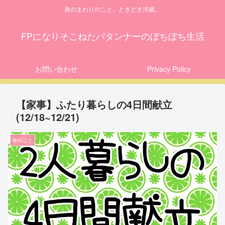
身のまわりのこと。ときどき洋裁。
FPになりそこねたパタンナーのぼちぼち生活
お問い合わせ
Privacy Policy
【家事】ふたり暮らしの4日間献立
(12/18~12/21)
食のこと