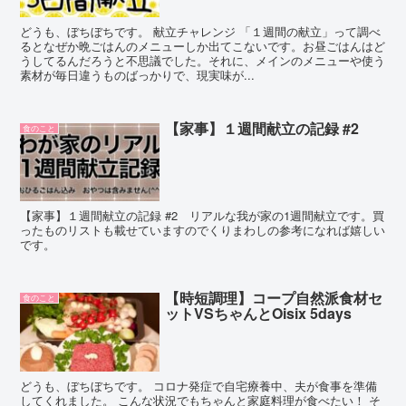
どうも、ぼちぼちです。 献立チャレンジ 「１週間の献立」って調べ
るとなぜか晩ごはんのメニューしか出てこないです。お昼ごはんはど
うしてるんだろうと不思議でした。それに、メインのメニューや使う
素材が毎日違うものばっかりで、現実味が...
【家事】１週間献立の記録 #2
食のこと
【家事】１週間献立の記録 #2 リアルな我が家の1週間献立です。買
ったものリストも載せていますのでくりまわしの参考になれば嬉しい
です。
【時短調理】コープ自然派食材セ
食のこと
ットVSちゃんとOisix 5days
どうも、ぼちぼちです。 コロナ発症で自宅療養中、夫が食事を準備
してくれました。 こんな状況でもちゃんと家庭料理が食べたい！ そ