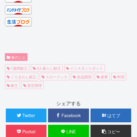
食のこと
1週間献立
2人暮らし献立
インスタントポット
くりまわし献立
スロークック
低温調理
家事
料理
献立
真空調理
シェアする
Twitter
Facebook
はてブ
Pocket
LINE
コピー