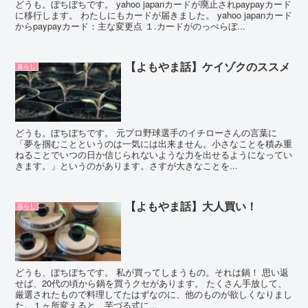
どうも。ぼちぼちです。 yahoo japanカードが廃止されpaypayカード
に移行します。 わたしにもカードが届きました。 yahoo japanカード
からpaypayカード：主な変更点 １.カードがのっぺらぼ...
【よもやま話】ケイゾクのススメ
暮らし
どうも。ぼちぼちです。 元プロ野球選手のイチローさんの言葉に
「夢を掴むことというのは一気には出来ません。小さなことを積み重
ねることでいつの日か信じられないような力を出せるようになってい
きます。」というのがあります。さすが大きなことを...
【よもやま話】大人買い！
暮らし
どうも、ぼちぼちです。 私が買ってしまうもの。それは鍋！ 思い返
せば、20代の頃から鍋を買うクセがあります。 たくさん手放して、
厳選されたもので料理してたはずなのに、他のものが欲しくなりまし
た。１ヶ所変えると、芋づる式に...