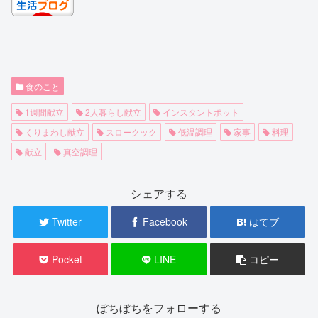
食のこと
1週間献立
2人暮らし献立
インスタントポット
くりまわし献立
スロークック
低温調理
家事
料理
献立
真空調理
シェアする
Twitter
Facebook
はてブ
Pocket
LINE
コピー
ぼちぼちをフォローする