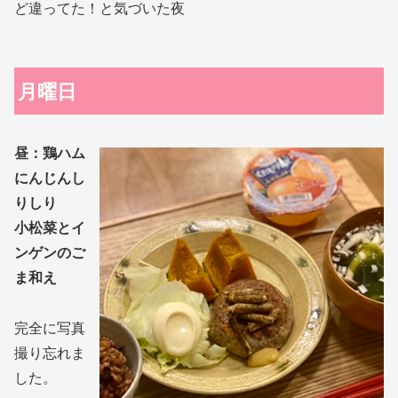
ど違ってた！と気づいた夜
月曜日
昼：
鶏ハム
にんじんし
りしり
小松菜とイ
ンゲンのご
ま和え
完全に写真
撮り忘れま
した。