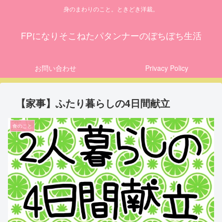
身のまわりのこと。ときどき洋裁。
FPになりそこねたパタンナーのぼちぼち生活
お問い合わせ
Privacy Policy
【家事】ふたり暮らしの4日間献立
食のこと