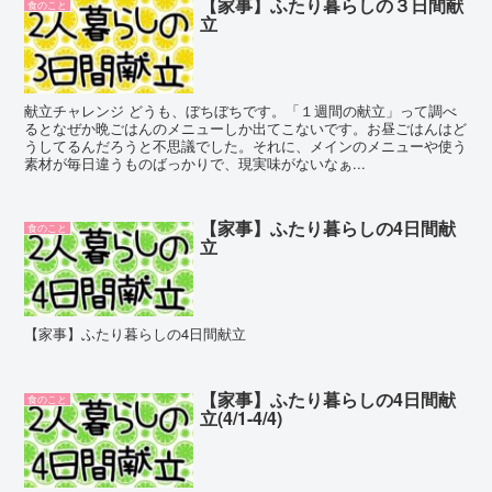
【家事】ふたり暮らしの３日間献
食のこと
立
献立チャレンジ どうも、ぼちぼちです。「１週間の献立」って調べ
るとなぜか晩ごはんのメニューしか出てこないです。お昼ごはんはど
うしてるんだろうと不思議でした。それに、メインのメニューや使う
素材が毎日違うものばっかりで、現実味がないなぁ...
【家事】ふたり暮らしの4日間献
食のこと
立
【家事】ふたり暮らしの4日間献立
【家事】ふたり暮らしの4日間献
食のこと
立(4/1-4/4)