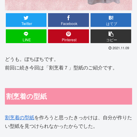
Twitter
Facebook
はてブ
LINE
Pinterest
コピー
2021.11.09
どうも。ぼちぼちです。
前回に続き今回は「割烹着７」型紙のご紹介です。
割烹着の型紙
割烹着の型紙
を作ろうと思ったきっかけは、自分が作りた
い型紙を見つけられなかったからでした。