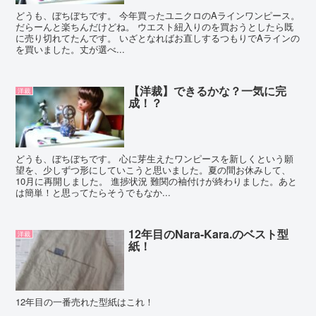
どうも、ぼちぼちです。 今年買ったユニクロのAラインワンピース。
だらーんと楽ちんだけどね。 ウエスト紐入りのを買おうとしたら既
に売り切れてたんです。 いざとなればお直しするつもりでAラインの
を買いました。丈が選べ...
【洋裁】できるかな？一気に完
洋裁
成！？
どうも、ぼちぼちです。 心に芽生えたワンピースを新しくという願
望を、少しずつ形にしていこうと思いました。夏の間お休みして、
10月に再開しました。 進捗状況 難関の袖付けが終わりました。あと
は簡単！と思ってたらそうでもなか...
12年目のNara-Kara.のベスト型
洋裁
紙！
12年目の一番売れた型紙はこれ！