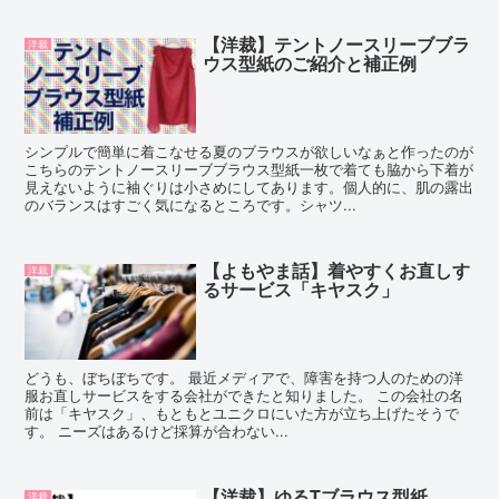
【洋裁】テントノースリーブブラ
洋裁
ウス型紙のご紹介と補正例
シンプルで簡単に着こなせる夏のブラウスが欲しいなぁと作ったのが
こちらのテントノースリーブブラウス型紙一枚で着ても脇から下着が
見えないように袖ぐりは小さめにしてあります。個人的に、肌の露出
のバランスはすごく気になるところです。シャツ...
【よもやま話】着やすくお直しす
洋裁
るサービス「キヤスク」
どうも、ぼちぼちです。 最近メディアで、障害を持つ人のための洋
服お直しサービスをする会社ができたと知りました。 この会社の名
前は「キヤスク」、もともとユニクロにいた方が立ち上げたそうで
す。 ニーズはあるけど採算が合わない...
【洋裁】ゆるTブラウス型紙
洋裁