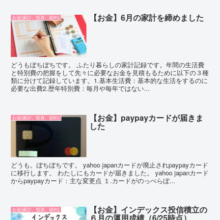
【お金】6月の家計を締めました
お金(家計、投資、節約)
どうもぼちぼちです。 ふたり暮らしの家計記録です。年間の生活費
と特別費の把握をして先々に必要なお金を見積もるために以下の３種
類に分けて記録しています。1.基本生活費：基本的な生活をするのに
必要な出費2.歴年特別費：毎月や毎年ではない...
【お金】paypayカードが届きま
お金(家計、投資、節約)
した
どうも。ぼちぼちです。 yahoo japanカードが廃止されpaypayカード
に移行します。 わたしにもカードが届きました。 yahoo japanカード
からpaypayカード：主な変更点 １.カードがのっぺらぼ...
【お金】インデックス投信積立の
お金(家計、投資、節約)
６月の運用成績（6/25時点）