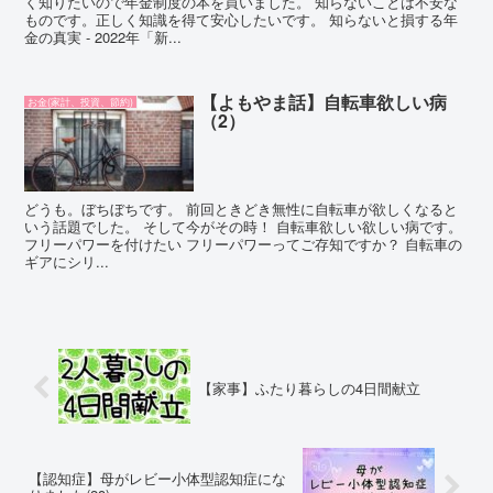
く知りたいので年金制度の本を買いました。 知らないことは不安な
ものです。正しく知識を得て安心したいです。 知らないと損する年
金の真実 - 2022年「新...
【よもやま話】自転車欲しい病
お金(家計、投資、節約)
（2）
どうも。ぼちぼちです。 前回ときどき無性に自転車が欲しくなると
いう話題でした。 そして今がその時！ 自転車欲しい欲しい病です。
フリーパワーを付けたい フリーパワーってご存知ですか？ 自転車の
ギアにシリ...
【家事】ふたり暮らしの4日間献立
【認知症】母がレビー小体型認知症にな