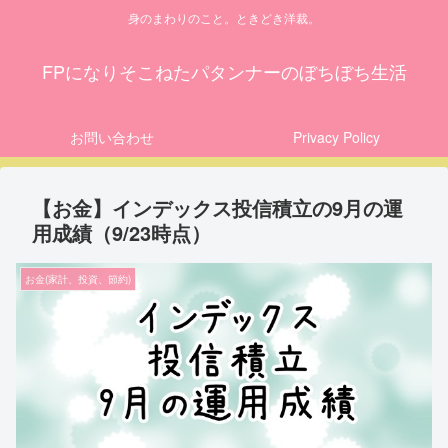
身のまわりのこと。ときどき洋裁。
FPになりそこねたパタンナーのぼちぼち生活
お問い合わせ
Privacy Policy
【お金】インデックス投信積立の9月の運
用成績（9/23時点）
お金(家計、投資、節約)