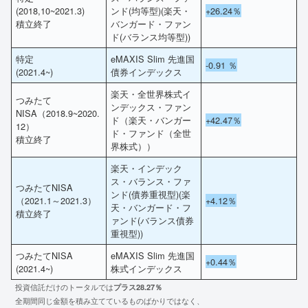
(2018,10~2021.3)
ンド(均等型)(楽天・
+26.24％
積立終了
バンガード・ファン
ド(バランス均等型))
特定
eMAXIS Slim 先進国
-0.91
％
(2021.4~)
債券インデックス
楽天・全世界株式イ
つみたて
ンデックス・ファン
NISA（2018.9~2020.
ド（楽天・バンガー
+42.47％
12）
ド・ファンド（全世
積立終了
界株式））
楽天・インデック
ス・バランス・ファ
つみたてNISA
ンド(債券重視型)(楽
（2021.1～2021.3）
+4.12％
天・バンガード・フ
積立終了
ァンド(バランス債券
重視型))
つみたてNISA
eMAXIS Slim 先進国
+0.44％
(2021.4~)
株式インデックス
投資信託だけのトータルでは
プラス28.27％
全期間同じ金額を積み立てているものばかりではなく、