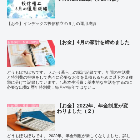
【お金】インデックス投信積立の６月の運用成績
【お金】4月の家計を締めました
お金(家計、投資、節約)
どうもぼちぼちです。 ふたり暮らしの家計記録です。年間の生活費
と特別費の把握をして先々に必要なお金を見積もるために以下の３種
類に分けて記録しています。1.基本生活費：基本的な生活をするのに
必要な出費2.歴年特別費：毎月や毎年ではない...
【お金】2022年、年金制度が変
お金(家計、投資、節約)
わりました（２）
どうもぼちぼちです。 2022年、年金制度が新しくなりました。詳し