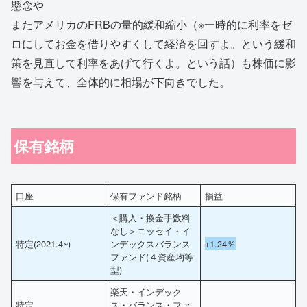
懸念や
またアメリカのFRBの量的緩和縮小（※一時的に利率をゼ
ロにしてお金を借りやすくして経済を回すよ。という緩和
策を見直して利率をあげて行くよ。という話）も株価に影
響を与えて、全体的に相場が下向きでした。
保有銘柄
口座
保有ファンド銘柄
損益
＜購入・換金手数料
なし＞ニッセイ・イ
特定(2021.4~)
ンデックスバランス
+1.24％
ファンド(４資産均等
型)
楽天・インデック
特定
ス・バランス・ファ