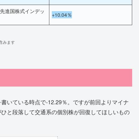
lim 先進国株式インデッ
+10.04％
含みます
いている時点で-12.29％。ですが前回よりマイナ
がひと段落して交通系の個別株が回復してほしいもの