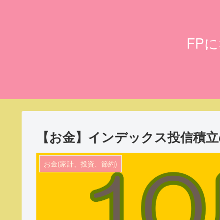
FP
【お金】インデックス投信積立の
お金(家計、投資、節約)