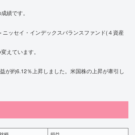
の成績です。
＞ニッセイ・インデックスバランスファンド(４資産
つ変えています。
み益が約6.12％上昇しました。米国株の上昇が牽引し
銘柄
損益