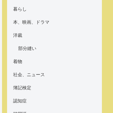
暮らし
本、映画、ドラマ
洋裁
部分縫い
着物
社会、ニュース
簿記検定
認知症