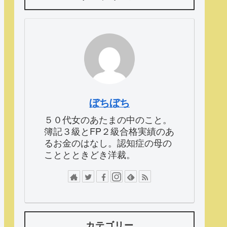
ぼちぼち
５０代女のあたまの中のこと。
簿記３級とFP２級合格実績のあ
るお金のはなし。認知症の母の
こととときどき洋裁。
カテゴリー