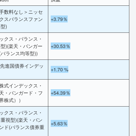
手数料なし＞ニッセ
クスバランスファン
+3.79％
型)
ックス・バランス・
型)(楽天・バンガー
+30.53％
バランス均等型))
lim 先進国債券インデッ
+1.70 %
株式インデックス・
天・バンガード・フ
+54.39％
界株式））
ックス・バランス・
重視型)(楽天・バン
+5.63％
ンド(バランス債券重