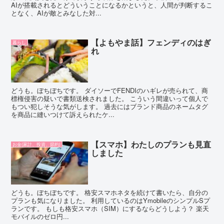
AIが搭載されるとどういうことになるかというと、人間が判断するこ
となく、AIが敵とみなした対...
【よもやま話】フェンディのはぎ
暮らし
れ
どうも。ぼちぼちです。 ダイソーでFENDIのハギレが売られて、商
標権侵害の疑いで書類送検されました。 こういう間違いって個人で
もつい犯しそうな気がします。 過去にはブランド商品のネームタグ
を商品に縫いつけて訴えられたケ...
【スマホ】わたしのプランも見直
お金(家計、投資、節約)
しました
どうも。ぼちぼちです。 格安スマホネタを続けて書いたら、自分の
プランも気になりました。 利用しているのはYmobileのシンプルSプ
ランです。 もしも格安スマホ（SIM）にするならどうしよう？ 楽天
モバイルのゼロ円...