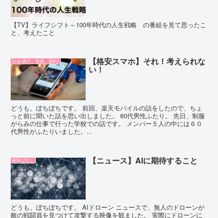
【TV】ライフシフト～100年時代の人生戦略 の番組を見て思ったこ
と、考えたこと
【格安スマホ】それ！考えられな
お金(家計、投資、節約)
い！
どうも。ぼちぼちです。 前回、楽天モバイルの話をしたので、ちょ
っと前に聞いた話を思い出しました。 60代男性ふたり。 先日、制服
がらみの仕事で行った学校での話です。 メンバー５人の中には６０
代男性がふたりいました。...
【ニュース】AIに期待すること
昭和ばなし
どうも。ぼちぼちです。 AIドローン ニュースで、無人のドローンが
敵の戦闘員を見つけて攻撃する映像を観ました。 実際にドローンに