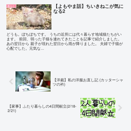
【よもやま話】ちいきねこが気に
暮らし
なる2
どうも。ぼちぼちです。 うちの近所には代々暮らす地域猫たちがい
ます。 前回、弱った子猫を連れてきたことを記事で紹介しました。
あの翌日から 親子が現れた翌日から雨が降りました。 夫婦で子猫が
心配でした。元気な...
【洋裁】私の洋服お直し記 (カッターシャ
ツの衿)
【家事】ふたり暮らしの4日間献立(2/18-
2/21)