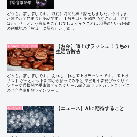
どうも。ぼちぼちです。 以前に時間泥棒の話をしました。今回はま
た別の時間にまつわる話です。 １分をはかる経験 みなさんは「おぢ
ばがえり」という言葉をご存じでしょうか？これは天理教という宗教
の創成地の「ぢば」に帰るという意...
【お金】値上げラッシュ！うちの
お金(家計、投資、節約)
生活防衛法
どうも。ぼちぼちです。 あれもこれも値上げラッシュです。 値上げ
リスト ざっとネット新聞から拾ってみると 業務用小麦粉びっくりド
ンキー交通機関の乗車賃アイスクリーム輸入車キットカットコンビニ
のお弁当食用酢ワインソー...
【ニュース】AIに期待すること
昭和ばなし