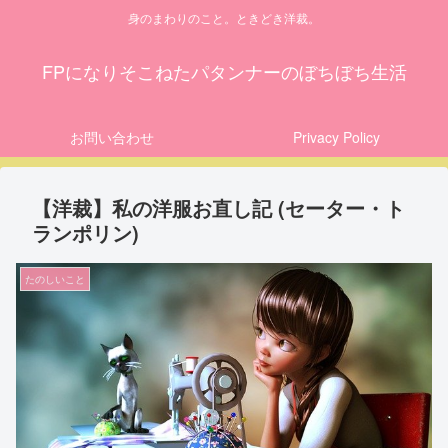
身のまわりのこと。ときどき洋裁。
FPになりそこねたパタンナーのぼちぼち生活
お問い合わせ
Privacy Policy
【洋裁】私の洋服お直し記 (セーター・ト
ランポリン)
たのしいこと