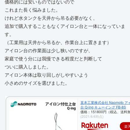
価格的には安いものではないので
これまた長く悩みました。
けれど水タンクを天井から吊る必要がなく、
追加で購入することもなくアイロン台と一体になっていま
す。
（工業用は天井から吊るか、作業台上に置きます）
アイロン台の作業面は少し狭いのですが、
家庭で使う分には我慢できる程度だと判断して
ついに購入しました。
アイロン本体は取り回しがしやすいよう
小さめのサイズを選びました。
直本工業株式会社 Naomoto 
台 Q-ing キューイング FB-8S
価格：151800円（税込、送料無
(2021/4/4時点)
楽