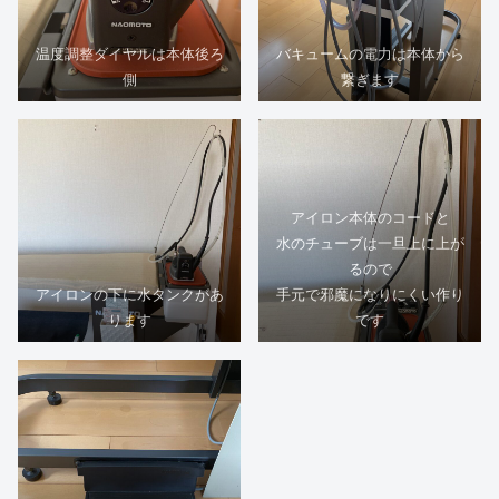
温度調整ダイヤルは本体後ろ
バキュームの電力は本体から
側
繋ぎます
アイロン本体のコードと
水のチューブは一旦上に上が
るので
アイロンの下に水タンクがあ
手元で邪魔になりにくい作り
ります
です