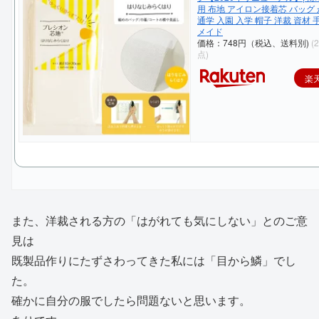
用 布地 アイロン接着芯 バッグ 
通学 入園 入学 帽子 洋裁 資材 
メイド
価格：748円（税込、送料別)
(
点)
楽
また、洋裁される方の「はがれても気にしない」とのご意
見は
既製品作りにたずさわってきた私には「目から鱗」でし
た。
確かに自分の服でしたら問題ないと思います。