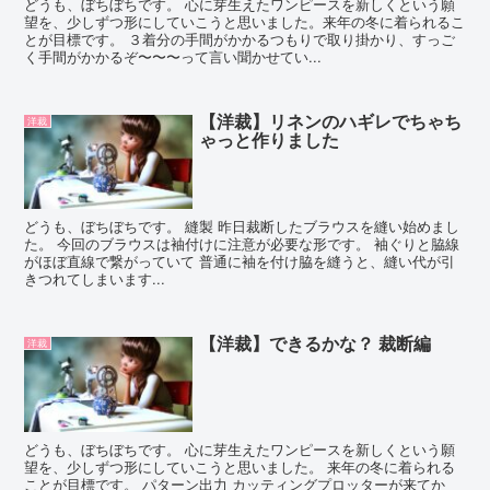
どうも、ぼちぼちです。 心に芽生えたワンピースを新しくという願
望を、少しずつ形にしていこうと思いました。来年の冬に着られるこ
とが目標です。 ３着分の手間がかかるつもりで取り掛かり、すっご
く手間がかかるぞ〜〜〜って言い聞かせてい...
【洋裁】リネンのハギレでちゃち
洋裁
ゃっと作りました
どうも、ぼちぼちです。 縫製 昨日裁断したブラウスを縫い始めまし
た。 今回のブラウスは袖付けに注意が必要な形です。 袖ぐりと脇線
がほぼ直線で繋がっていて 普通に袖を付け脇を縫うと、縫い代が引
きつれてしまいます...
【洋裁】できるかな？ 裁断編
洋裁
どうも、ぼちぼちです。 心に芽生えたワンピースを新しくという願
望を、少しずつ形にしていこうと思いました。 来年の冬に着られる
ことが目標です。 パターン出力 カッティングプロッターが来てか