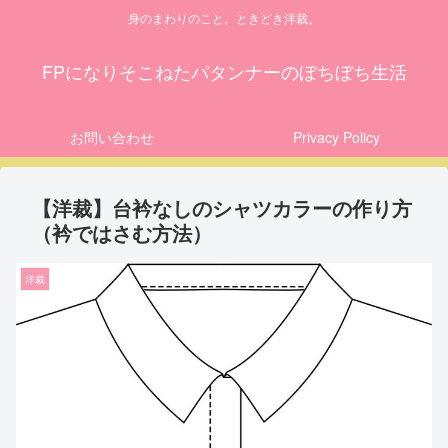
身のまわりのこと。ときどき洋裁。
FPになりそこねたパタンナーのぼちぼち生活
お問い合わせ
Privacy Policy
【洋裁】台衿なしのシャツカラーの作り方
（衿ではさむ方法）
洋裁