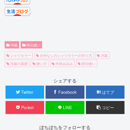
洋裁
部分縫い
シャツカラー
台衿なしのシャツカラーの作り方
洋裁
洋裁の基礎
縫い方
衿挟み込み
部分縫い
シェアする
Twitter
Facebook
はてブ
Pocket
LINE
コピー
ぼちぼちをフォローする