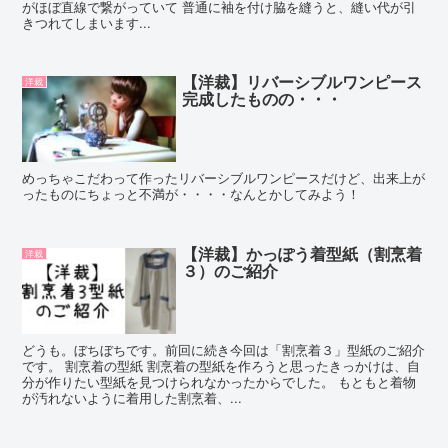
がほぼ直線で繋がっていて 普通に袖を付け脇を縫うと、縫い代が引
きつれてしまいます...
【洋裁】リバーシブルワンピース
洋裁
完成したものの・・・
めっちゃこだわって作ったリバーシブルワンピースだけど、出来上が
ったものにちょっと不満が・・・・なんとかしてみよう！
【洋裁】かっぽう着型紙（割烹着
洋裁
３）のご紹介
どうも。ぼちぼちです。前回に続き今回は「割烹着３」型紙のご紹介
です。 割烹着の型紙 割烹着の型紙を作ろうと思ったきっかけは、自
分が作りたい型紙を見つけられなかったからでした。 もともと着物
が汚れないように着用した割烹着、...