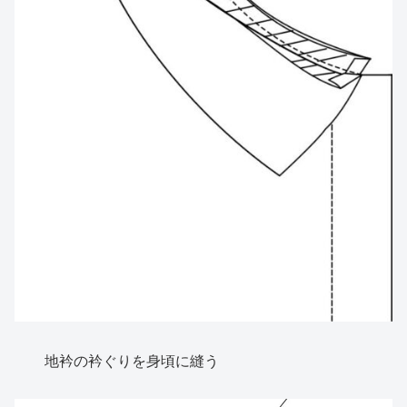
地衿の衿ぐりを身頃に縫う