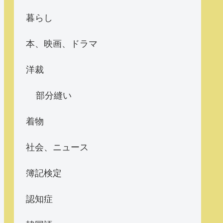
暮らし
本、映画、ドラマ
洋裁
部分縫い
着物
社会、ニュース
簿記検定
認知症