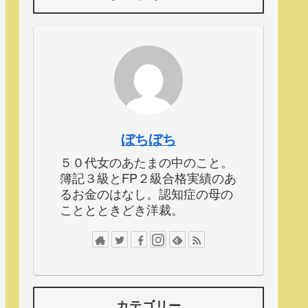
ぼちぼち
５０代女のあたまの中のこと。
簿記３級とFP２級合格実績のあ
るお金のはなし。認知症の母の
こととときどき洋裁。
カテゴリー