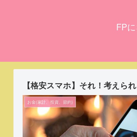
FP
【格安スマホ】それ！考えられ
お金(家計、投資、節約)