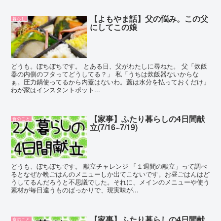
【よもやま話】父の悩み。この父
暮らし
にしてこの娘
どうも。ぼちぼちです。 とある日、父がわたしに尋ねた。 父「炊飯
器の内側のフタってどうしてる？」 私「うちは炊飯器ないからな
ぁ。圧力鍋使ってるから内蓋はないわ。蓋は水分を払っておくだけ」
わが家はインスタントポット...
【家事】ふたり暮らしの4日間献
食のこと
立(7/16~7/19)
どうも、ぼちぼちです。 献立チャレンジ 「１週間の献立」って調べ
るとなぜか晩ごはんのメニューしか出てこないです。お昼ごはんはど
うしてるんだろうと不思議でした。それに、メインのメニューや使う
素材が毎日違うものばっかりで、現実味が...
【家事】ふたり暮らしの4日間献
食のこと