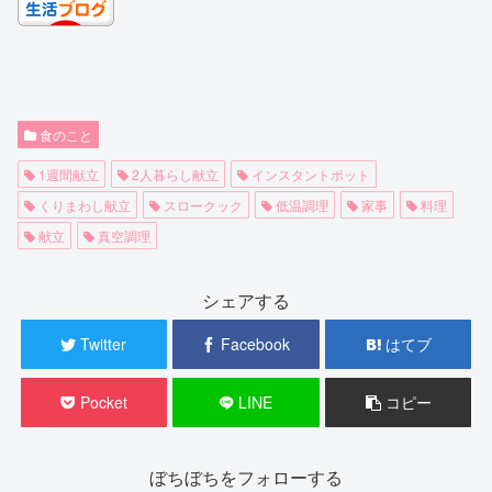
食のこと
1週間献立
2人暮らし献立
インスタントポット
くりまわし献立
スロークック
低温調理
家事
料理
献立
真空調理
シェアする
Twitter
Facebook
はてブ
Pocket
LINE
コピー
ぼちぼちをフォローする