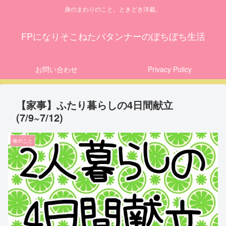
身のまわりのこと。ときどき洋裁。
FPになりそこねたパタンナーのぼちぼち生活
お問い合わせ
Privacy Policy
【家事】ふたり暮らしの4日間献立
(7/9~7/12)
食のこと