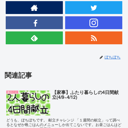
ぼちぼち
関連記事
【家事】ふたり暮らしの4日間献
食のこと
立(4/9~4/12)
どうも、ぼちぼちです。 献立チャレンジ 「１週間の献立」って調べ
るとなぜか晩ごはんのメニューしか出てこないです。お昼ごはんはど