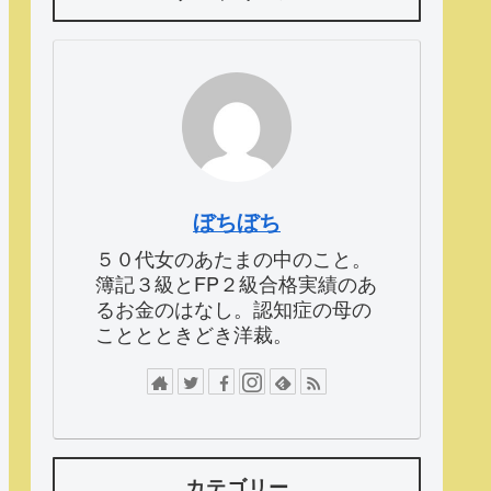
ぼちぼち
５０代女のあたまの中のこと。
簿記３級とFP２級合格実績のあ
るお金のはなし。認知症の母の
こととときどき洋裁。
カテゴリー