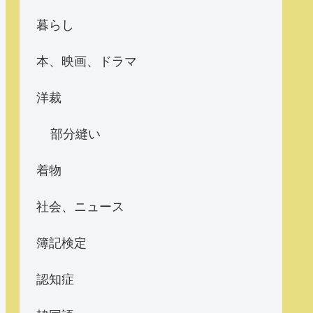
暮らし
本、映画、ドラマ
洋裁
部分縫い
着物
社会、ニュース
簿記検定
認知症