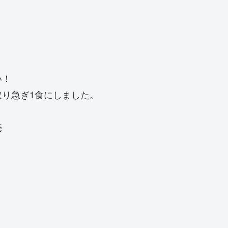
い！
り急ぎ1食にしました。
売