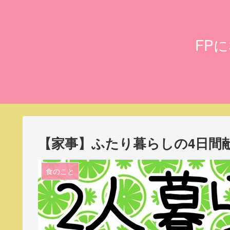
FP
【家事】ふたり暮らしの4日間献立(3
食のこと