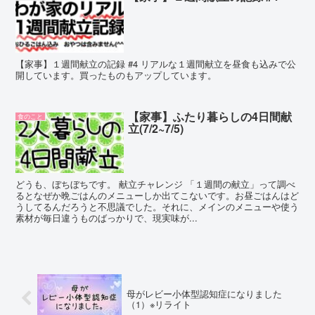
【家事】１週間献立の記録 #4 リアルな１週間献立を昼食も込みで公
開しています。買ったものもアップしています。
【家事】ふたり暮らしの4日間献
食のこと
立(7/2~7/5)
どうも、ぼちぼちです。 献立チャレンジ 「１週間の献立」って調べ
るとなぜか晩ごはんのメニューしか出てこないです。お昼ごはんはど
うしてるんだろうと不思議でした。それに、メインのメニューや使う
素材が毎日違うものばっかりで、現実味が...
母がレビー小体型認知症になりました
（1）※リライト