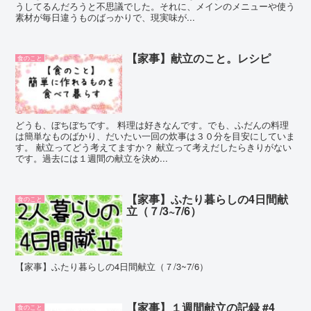
うしてるんだろうと不思議でした。それに、メインのメニューや使う
素材が毎日違うものばっかりで、現実味が...
【家事】献立のこと。レシピ
食のこと
どうも、ぼちぼちです。 料理は好きなんです。でも、ふだんの料理
は簡単なものばかり、だいたい一回の炊事は３０分を目安にしていま
す。 献立ってどう考えてますか？ 献立って考えだしたらきりがない
です。過去には１週間の献立を決め...
【家事】ふたり暮らしの4日間献
食のこと
立（７/3~7/6）
【家事】ふたり暮らしの4日間献立（７/3~7/6）
【家事】１週間献立の記録 #4
食のこと