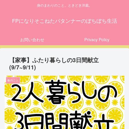
身のまわりのこと。ときどき洋裁。
FPになりそこねたパタンナーのぼちぼち生活
お問い合わせ
Privacy Policy
【家事】ふたり暮らしの3日間献立
(9/7~9/11)
食のこと