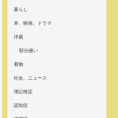
暮らし
本、映画、ドラマ
洋裁
部分縫い
着物
社会、ニュース
簿記検定
認知症