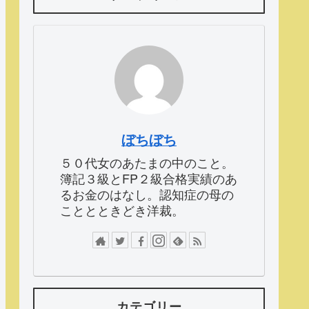
ぼちぼち
５０代女のあたまの中のこと。
簿記３級とFP２級合格実績のあ
るお金のはなし。認知症の母の
こととときどき洋裁。
カテゴリー