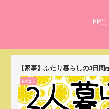
FP
【家事】ふたり暮らしの3日間献立(1
食のこと