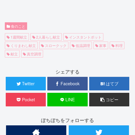
食のこと
1週間献立
2人暮らし献立
インスタントポット
くりまわし献立
スロークック
低温調理
家事
料理
献立
真空調理
シェアする
Twitter
Facebook
はてブ
Pocket
LINE
コピー
ぼちぼちをフォローする