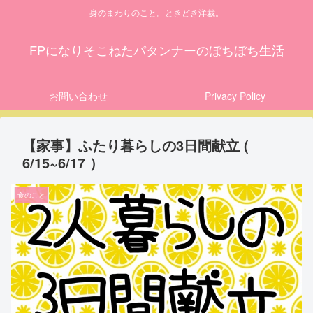
身のまわりのこと。ときどき洋裁。
FPになりそこねたパタンナーのぼちぼち生活
お問い合わせ
Privacy Policy
【家事】ふたり暮らしの3日間献立 (
6/15~6/17 ）
食のこと