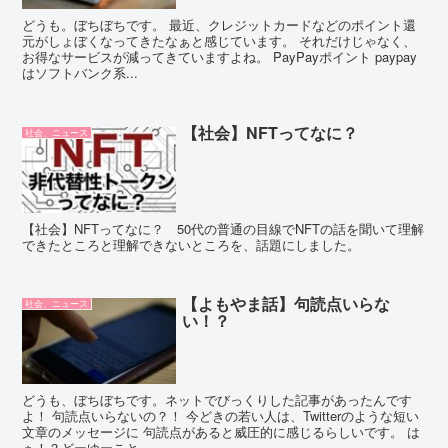
どうも。ぼちぼちです。 最近、クレジットカードなどのポイント還
元がしょぼくなってきたなぁと感じています。 それだけじゃなく、
お得なサービスが減ってきていますよね。 PayPayポイント paypay
はソフトバンク系...
【社会】NFTってなに？
社会、ニュース
【社会】NFTってなに？ 50代の普通の目線でNFTの話を聞いて理解
できたところと理解できないところを、話題にしました。
【よもやま話】句読点いらな
社会、ニュース
い！？
どうも、ぼちぼちです。ネットでびっくりした記事があったんです
よ！ 句読点いらないの？！ 今どきの若い人は、Twitterのような短い
文章のメッセージに 句読点があると威圧的に感じるらしいです。 は
ぁ！？どーゆーこと...