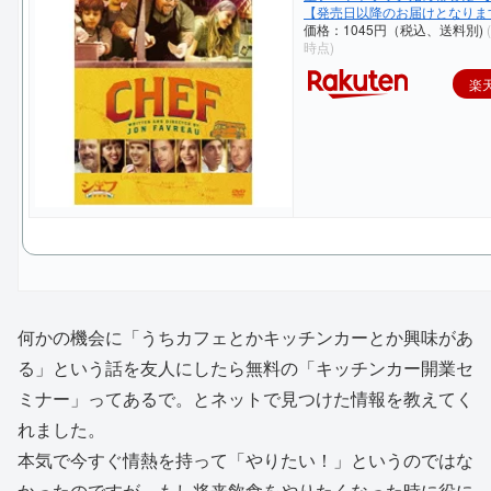
【発売日以降のお届けとなりま
価格：1045円（税込、送料別)
時点)
楽
何かの機会に「うちカフェとかキッチンカーとか興味があ
る」という話を友人にしたら無料の「キッチンカー開業セ
ミナー」ってあるで。とネットで見つけた情報を教えてく
れました。
本気で今すぐ情熱を持って「やりたい！」というのではな
かったのですが、もし将来飲食をやりたくなった時に役に