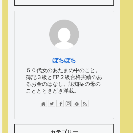
ぼちぼち
５０代女のあたまの中のこと。
簿記３級とFP２級合格実績のあ
るお金のはなし。認知症の母の
こととときどき洋裁。
カテゴリー