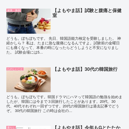
【よもやま話】試験と腹痛と保健
健康、身体
室
どうも。ぼちぼちです。 先日、韓国語能力検定を受験しました。 神
経かしら？ 私は、たまに急な腹痛になるんですよ。試験前の金曜日
にも痛くなって、本番の時になったらどうしようと不安になりまし
た。 試験会場には5...
【よもやま話】30代の韓国旅行
たのしいこと
どうも。ぼちぼちです。韓国ドラマにハマって韓国語の勉強を始めま
したが、韓国には今まで３回旅行したことがあります。20代、30
代、40代それぞれ一回ずつです。20代の韓国旅行は過去記事でどう
ぞ。 30代の韓国旅行 この時は会社の...
【よもやま話】今年もGとたたか
暮らし