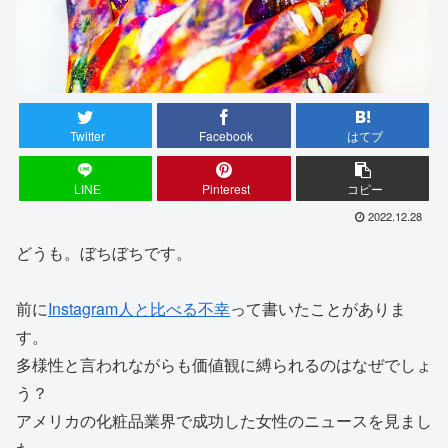
Twitter
Facebook
はてブ
LINE
Pinterest
コピー
2022.12.28
どうも。ぼちぼちです。
前に
Instagram人と比べる不幸
って書いたことがありま
す。
多様性と言われながらも価値観に縛られるのはなぜでしょ
う？
アメリカの化粧品業界で成功した女性のニュースを見まし