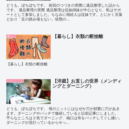
どうも。ぼちぼちです。 前回のつづきの実際に遺品整理した話から
です。 遺品整理の実際 遺品整理は従妹姉妹が中心となり、私はサポ
ートとして参加しました。ちなみに相続人は従妹です。とにかく言葉
どおり「足の踏み場もない」状態の...
【暮らし】衣類の断捨離
暮らし
【暮らし】衣類の断捨離
【洋裁】お直しの世界（メンディ
たのしいこと
ングとダーニング）
どうも、ぼちぼちです。 母のニットにはなぜか穴が頻繁に穴があき
ます。ダーニングやパッチで修繕していると以前記事にしました。
平らなところは２色でダーニング、袖口は布をパッチしてぐし縫い。
ダーニングが流行っているからやっ...