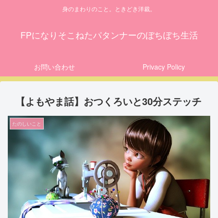
身のまわりのこと。ときどき洋裁。
FPになりそこねたパタンナーのぼちぼち生活
お問い合わせ
Privacy Policy
【よもやま話】おつくろいと30分ステッチ
たのしいこと