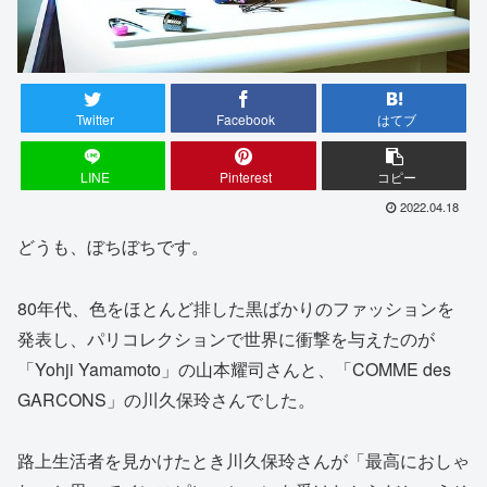
Twitter
Facebook
はてブ
LINE
Pinterest
コピー
2022.04.18
どうも、ぼちぼちです。
80年代、色をほとんど排した黒ばかりのファッションを
発表し、パリコレクションで世界に衝撃を与えたのが
「Yohji Yamamoto」の山本耀司さんと、「COMME des
GARCONS」の川久保玲さんでした。
路上生活者を見かけたとき川久保玲さんが「最高におしゃ