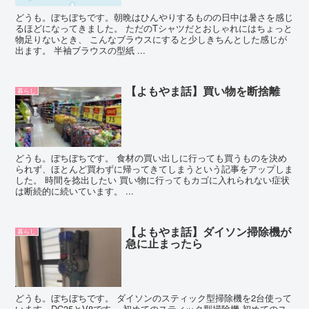
どうも。ぼちぼちです。朝晩はひんやりするものの日中は暑さを感じ
るほどになってきました。 ただのTシャツだとおしゃれにはちょっと
物足りないとき、 こんなブラウスにすると少しきちんとした感じが
出ます。 半袖ブラウスの型紙 ...
【よもやま話】買い物を断捨離
暮らし
どうも。ぼちぼちです。 食材の買い出しに行っても買うものを決め
られず、ほとんど買わずに帰ってきてしまうという記事をアップしま
した。 時間を捻出したい 買い物に行ってもカゴに入れられない症状
は断続的に続いています。 ...
【よもやま話】ダイソン掃除機が
暮らし
急に止まったら
どうも。ぼちぼちです。 ダイソンのスティック型掃除機を2台使って
います。DC35とV8です。 初めてのスティック型掃除機 初めてのス