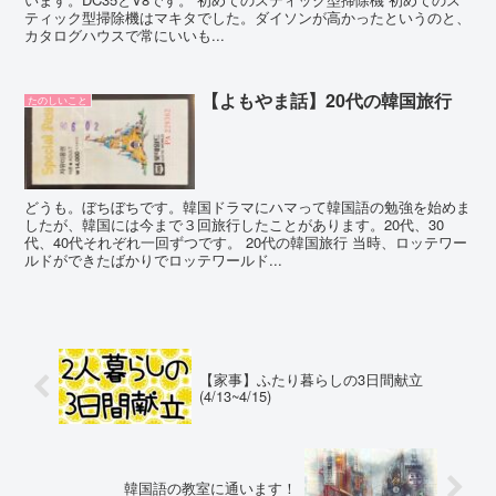
ティック型掃除機はマキタでした。ダイソンが高かったというのと、
カタログハウスで常にいいも...
【よもやま話】20代の韓国旅行
たのしいこと
どうも。ぼちぼちです。韓国ドラマにハマって韓国語の勉強を始めま
したが、韓国には今まで３回旅行したことがあります。20代、30
代、40代それぞれ一回ずつです。 20代の韓国旅行 当時、ロッテワー
ルドができたばかりでロッテワールド...
【家事】ふたり暮らしの3日間献立
(4/13~4/15)
韓国語の教室に通います！