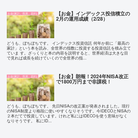
【お金】インデックス投信積立の
お金(家計、投資、節約)
2月の運用成績（2/28）
どうも、ぼちぼちです。 インデックス投資信託 何年か前に「最高の
家計」という本を読み、全世界の指数に投資する投資信託を積み立て
ていま す。ざっくりと本の内容を説明すると、世界経済は大きな目
で見れば成長を続けていくので全世界の指...
【お金】朗報！2024年NISA改正
お金(家計、投資、節約)
で1800万円まで非課税！
どうも、ぼちぼちです。 先日NISAの改正案が発表されました。現行
のNISA制度より格段に使いやすくなりそうです。今IDECOとNISAの
２本だてで投資しています。けれど私にはIDECOを使う意味がなく
なりそうです。 私にID...