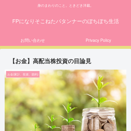
身のまわりのこと。ときどき洋裁。
FPになりそこねたパタンナーのぼちぼち生活
お問い合わせ
Privacy Policy
【お金】高配当株投資の目論見
お金(家計、投資、節約)