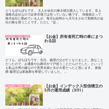
どうもぼちぼちです。 主人が会社の株を積立購入しています。非上
場株式会社なので証券市場では売っていない株です。 持株積立って
株式会社に勤めている人が、毎月お給料から天引きされて勤務先の会
社の株を買うことです。ただし「従...
【お金】所有者死亡時の車にまつ
お金(家計、投資、節約)
わる話
どうも。ぼちぼちです。先日、義理の父が亡くなりました。急なこと
だったので、お通夜やお葬式やで戸惑うことだらけでした。といって
も私は次男の嫁なので長男夫婦と夫が大変だったと思います。 家族
葬 義理父は家族葬を希望していました。 ...
【お金】インデックス投信積立の
お金(家計、投資、節約)
3月の運用成績（3/31）