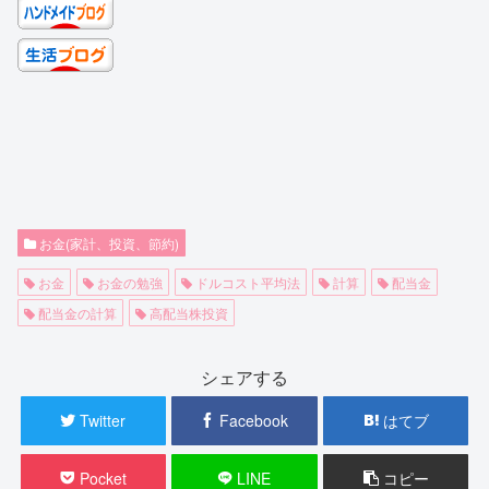
お金(家計、投資、節約)
お金
お金の勉強
ドルコスト平均法
計算
配当金
配当金の計算
高配当株投資
シェアする
Twitter
Facebook
はてブ
Pocket
LINE
コピー