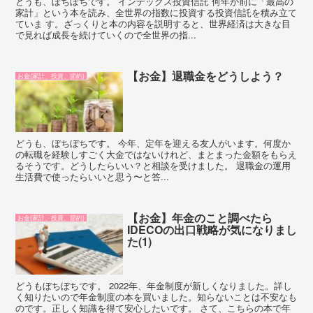
どうも、ぼちぼちです。 インデックス投資信託 何年か前に「最高の
家計」という本を読み、全世界の指数に投資する投資信託を積み立て
ていま す。ざっくりと本の内容を説明すると、世界経済は大きな目
で見れば成長を続けていくので全世界の指...
【お金】退職金をどうしよう？
お金(家計、投資、節約)
どうも、ぼちぼちです。 今年、定年を迎える友人がいます。何度か
の転職を経験しすごく大金ではないけれど、まとまった金額をもらえ
るそうです。どうしたらいい？と相談を受けました。 退職金の運用
生活費で使ったらいいと思う〜と答...
【お金】年金のこと調べたら
お金(家計、投資、節約)
IDECOの出口戦略が気になりまし
た(1)
どうもぼちぼちです。 2022年、年金制度が新しくなりました。詳し
く知りたいので年金制度の本を買いました。知らないことは不安なも
のです。正しく知識を得て安心したいです。 さて、こちらの本で年