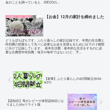
金のことを調べていると、IDECOの...
【お金】12月の家計を締めました
お金(家計、投資、節約)
どうもぼちぼちです。ふたり暮らしの家計記録です。年間の生活費と
特別費の把握をして先々に必要なお金を見積もるために以下の３種類
に分けて記録しています。 基本生活費：基本的な生活をするのに必
要な出費歴年特別費：毎月や毎年ではないけど、予...
【家事】ふたり暮らしの4日間献立(9/24-
9/27)
【認知症】母がレビー小体型認知症にな
りました(4)※リライト版