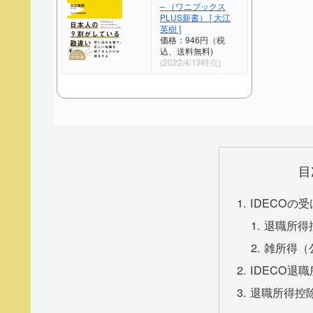
– （ワニブックス
PLUS新書） [ 大江
英樹 ]
価格：946円（税
込、送料無料)
(2022/4/19時点)
目
IDECOの
退職所得
雑所得（
IDECO退
退職所得控