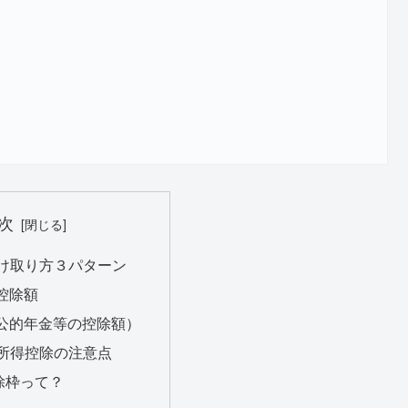
次
受け取り方３パターン
控除額
公的年金等の控除額）
職所得控除の注意点
除枠って？