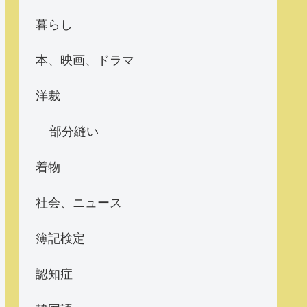
暮らし
本、映画、ドラマ
洋裁
部分縫い
着物
社会、ニュース
簿記検定
認知症