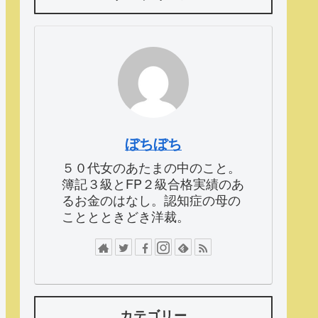
ぼちぼち
５０代女のあたまの中のこと。
簿記３級とFP２級合格実績のあ
るお金のはなし。認知症の母の
こととときどき洋裁。
カテゴリー