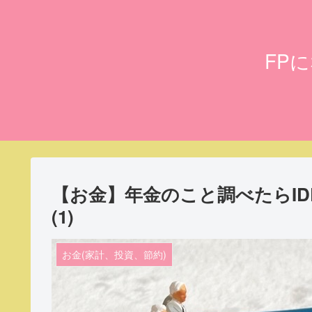
FP
【お金】年金のこと調べたらI
(1)
お金(家計、投資、節約)