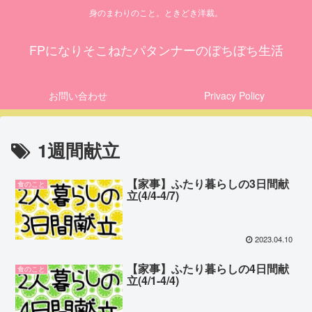
身のまわりのこと。ときどき洋裁。
FPになりそこねたパタンナーのぼちぼち生活
お問い合わせ
Privacy Policy
1週間献立
【家事】ふたり暮らしの3日間献
食のこと
立(4/4-4/7)
2023.04.10
【家事】ふたり暮らしの4日間献
食のこと
立(4/1-4/4)