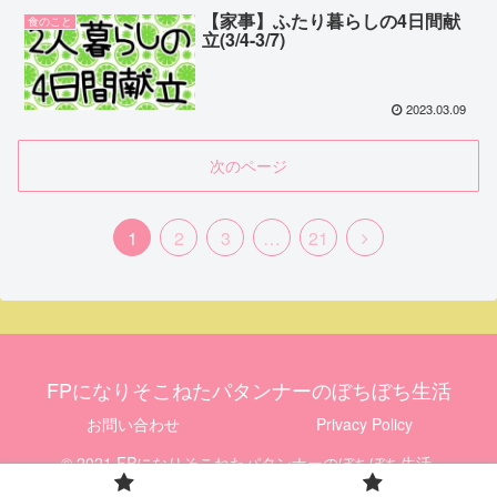
【家事】ふたり暮らしの4日間献
食のこと
立(3/4-3/7)
2023.03.09
次のページ
1
2
3
…
21
FPになりそこねたパタンナーのぼちぼち生活
お問い合わせ
Privacy Policy
© 2021 FPになりそこねたパタンナーのぼちぼち生活.