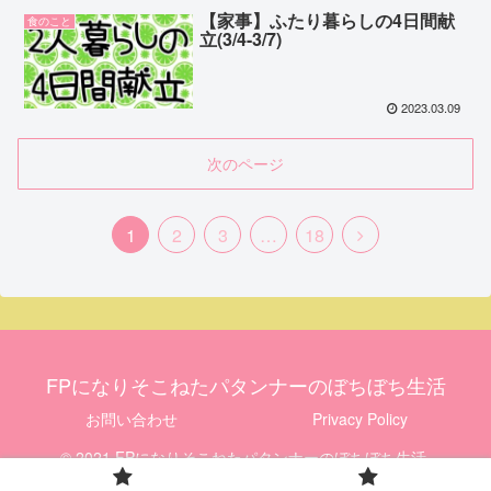
【家事】ふたり暮らしの4日間献
食のこと
立(3/4-3/7)
2023.03.09
次のページ
1
2
3
…
18
FPになりそこねたパタンナーのぼちぼち生活
お問い合わせ
Privacy Policy
© 2021 FPになりそこねたパタンナーのぼちぼち生活.