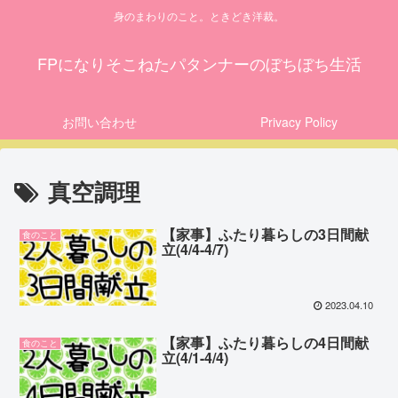
身のまわりのこと。ときどき洋裁。
FPになりそこねたパタンナーのぼちぼち生活
お問い合わせ
Privacy Policy
真空調理
【家事】ふたり暮らしの3日間献
食のこと
立(4/4-4/7)
2023.04.10
【家事】ふたり暮らしの4日間献
食のこと
立(4/1-4/4)