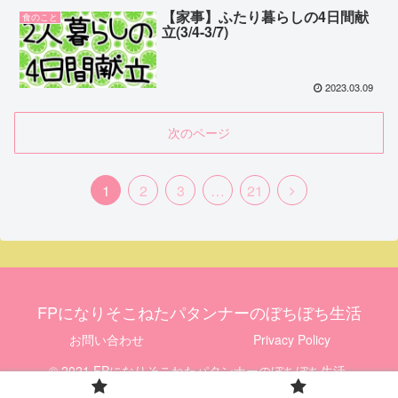
【家事】ふたり暮らしの4日間献
食のこと
立(3/4-3/7)
2023.03.09
次のページ
1
2
3
…
21
FPになりそこねたパタンナーのぼちぼち生活
お問い合わせ
Privacy Policy
© 2021 FPになりそこねたパタンナーのぼちぼち生活.