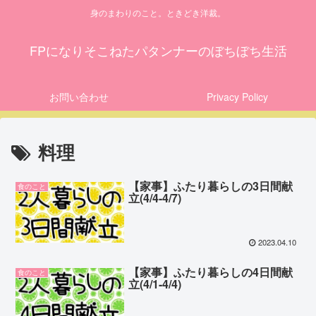
身のまわりのこと。ときどき洋裁。
FPになりそこねたパタンナーのぼちぼち生活
お問い合わせ
Privacy Policy
料理
【家事】ふたり暮らしの3日間献
食のこと
立(4/4-4/7)
2023.04.10
【家事】ふたり暮らしの4日間献
食のこと
立(4/1-4/4)