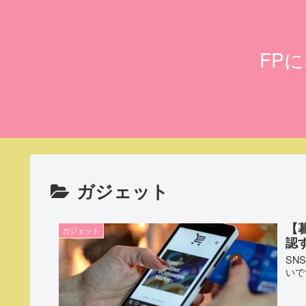
FP
ガジェット
【暮
ガジェット
認
SN
いで