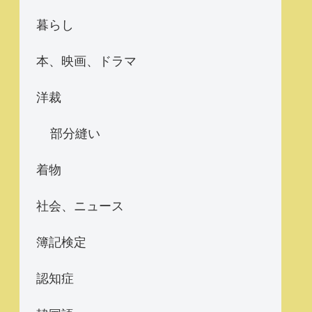
暮らし
本、映画、ドラマ
洋裁
部分縫い
着物
社会、ニュース
簿記検定
認知症