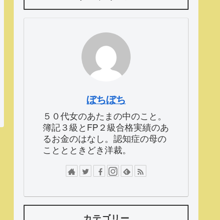
ぼちぼち
５０代女のあたまの中のこと。
簿記３級とFP２級合格実績のあ
るお金のはなし。認知症の母の
こととときどき洋裁。
カテゴリー