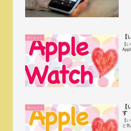
【い
ガジェット
【い
Ap
【
ガジェット
す
【い
と気